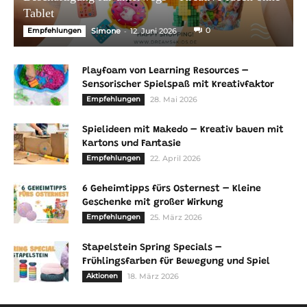
Tablet
-
0
Empfehlungen
Simone
12. Juni 2026
Playfoam von Learning Resources –
Sensorischer Spielspaß mit Kreativfaktor
Empfehlungen
28. Mai 2026
Spielideen mit Makedo – Kreativ bauen mit
Kartons und Fantasie
Empfehlungen
22. April 2026
6 Geheimtipps fürs Osternest – Kleine
Geschenke mit großer Wirkung
Empfehlungen
25. März 2026
Stapelstein Spring Specials –
Frühlingsfarben für Bewegung und Spiel
Aktionen
18. März 2026