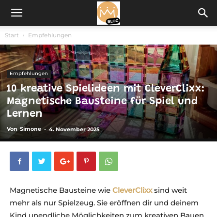
Start
Empfehlungen
Empfehlungen
10 kreative Spielideen mit CleverClixx:
Magnetische Bausteine für Spiel und
Lernen
Von
Simone
-
4. November 2025
Magnetische Bausteine wie
CleverClixx
sind weit
mehr als nur Spielzeug. Sie eröffnen dir und deinem
Kind unendliche Möglichkeiten zum kreativen Bauen,