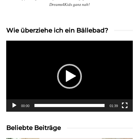
Dreams4Kids ganz nah!
Wie überziehe ich ein Bällebad?
Video-
Player
00:00
01:39
Beliebte Beiträge