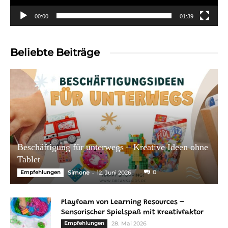
00:00
01:39
Beliebte Beiträge
Beschäftigung für unterwegs – Kreative Ideen ohne
Tablet
-
0
Empfehlungen
Simone
12. Juni 2026
Playfoam von Learning Resources –
Sensorischer Spielspaß mit Kreativfaktor
Empfehlungen
28. Mai 2026