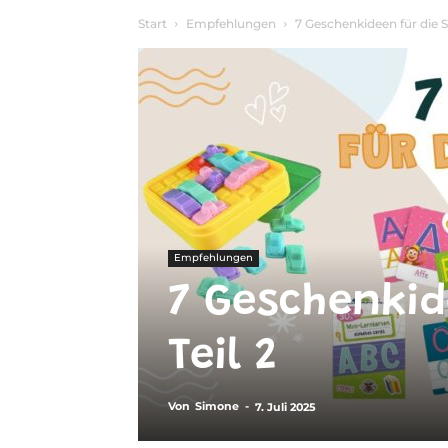
Start
Empfehlungen
7 Geschenkideen für die Sc
Empfehlungen
7 Geschenkid
Teil 2
Von
Simone
-
7. Juli 2025