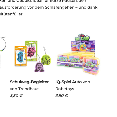
ken und Geduld. Ideal für kurze Pausen, den
rausforderung vor dem Schlafengehen – und dank
tütenfüller.
Schulweg-Begleiter
IQ-Spiel Auto
von
von Trendhaus
Robetoys
3,50 €
3,90 €