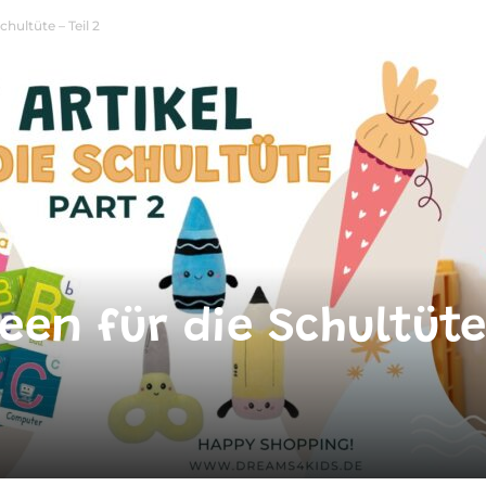
hultüte – Teil 2
een für die Schultüte