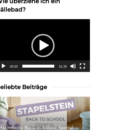
ie überziehe ich ein
ällebad?
deo-
ayer
00:00
01:39
eliebte Beiträge
Stapelstein Back to School Special –