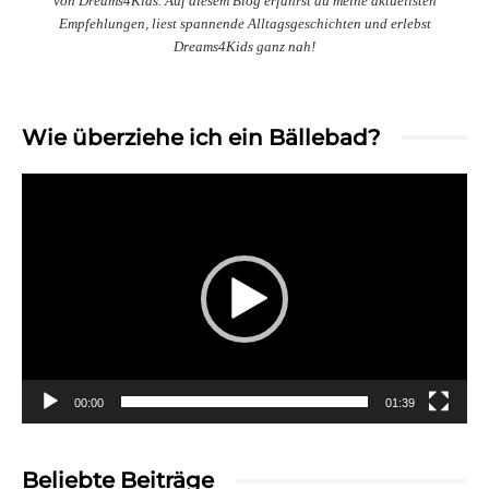
von Dreams4Kids. Auf diesem Blog erfährst du meine aktuellsten
Empfehlungen, liest spannende Alltagsgeschichten und erlebst
Dreams4Kids ganz nah!
Wie überziehe ich ein Bällebad?
Video-
Player
00:00
01:39
Beliebte Beiträge