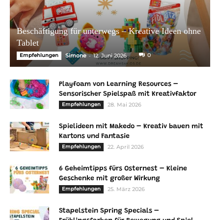
Beschäftigung für unterwegs – Kreative Ideen ohne
Tablet
-
0
Empfehlungen
Simone
12. Juni 2026
Playfoam von Learning Resources –
Sensorischer Spielspaß mit Kreativfaktor
Empfehlungen
28. Mai 2026
Spielideen mit Makedo – Kreativ bauen mit
Kartons und Fantasie
Empfehlungen
22. April 2026
6 Geheimtipps fürs Osternest – Kleine
Geschenke mit großer Wirkung
Empfehlungen
25. März 2026
Stapelstein Spring Specials –