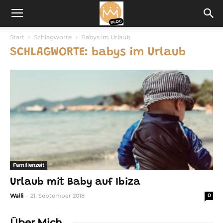
Start
Schlagworte
Babys im Urlaub
SCHLAGWORTE: babys im Urlaub
Familienzeit
Urlaub mit Baby auf Ibiza
-
Walli
21. September 2018
0
Über Mich