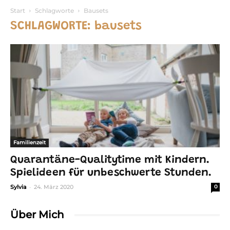
Start
Schlagworte
Bausets
SCHLAGWORTE: bausets
Familienzeit
Quarantäne-Qualitytime mit Kindern.
Spielideen für unbeschwerte Stunden.
-
Sylvia
24. März 2020
0
Über Mich