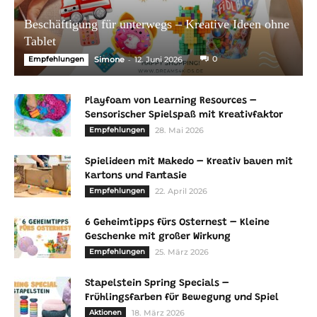
Beschäftigung für unterwegs – Kreative Ideen ohne
Tablet
-
0
Empfehlungen
Simone
12. Juni 2026
Playfoam von Learning Resources –
Sensorischer Spielspaß mit Kreativfaktor
Empfehlungen
28. Mai 2026
Spielideen mit Makedo – Kreativ bauen mit
Kartons und Fantasie
Empfehlungen
22. April 2026
6 Geheimtipps fürs Osternest – Kleine
Geschenke mit großer Wirkung
Empfehlungen
25. März 2026
Stapelstein Spring Specials –
Frühlingsfarben für Bewegung und Spiel
Aktionen
18. März 2026