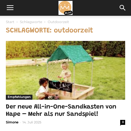
Start
Schlagworte
Outdoorzeit
SCHLAGWORTE: outdoorzeit
Empfehlungen
Der neue All-in-One-Sandkasten von
Hape – Mehr als nur Sandspiel!
-
Simone
14. Juli 2025
0