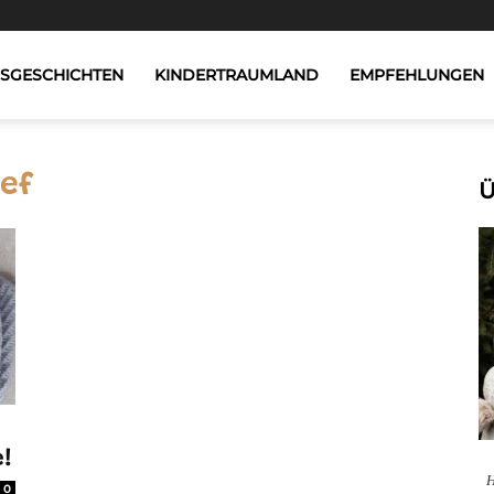
GSGESCHICHTEN
KINDERTRAUMLAND
EMPFEHLUNGEN
ef
Ü
e!
H
0