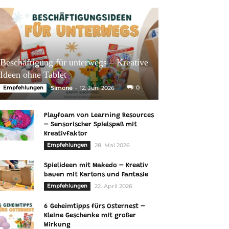
Beschäftigung für unterwegs – Kreative
Ideen ohne Tablet
-
0
Empfehlungen
Simone
12. Juni 2026
Playfoam von Learning Resources
– Sensorischer Spielspaß mit
Kreativfaktor
Empfehlungen
28. Mai 2026
Spielideen mit Makedo – Kreativ
bauen mit Kartons und Fantasie
Empfehlungen
22. April 2026
6 Geheimtipps fürs Osternest –
Kleine Geschenke mit großer
Wirkung