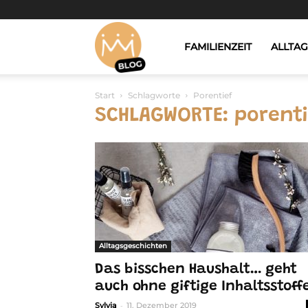
Dreams4Kids
FAMILIENZEIT
ALLTA
Start
Schlagworte
Porentief
-
SCHLAGWORTE: porenti
Blog
Alltagsgeschichten
Das bisschen Haushalt… geht
auch ohne giftige Inhaltsstoff
-
Sylvia
11. Dezember 2019