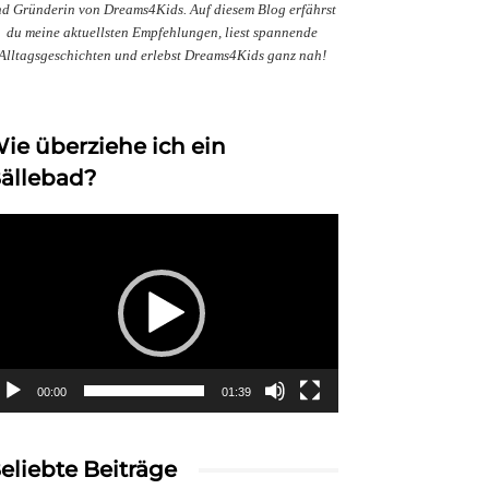
d Gründerin von Dreams4Kids. Auf diesem Blog erfährst
du meine aktuellsten Empfehlungen, liest spannende
Alltagsgeschichten und erlebst Dreams4Kids ganz nah!
ie überziehe ich ein
ällebad?
deo-
ayer
00:00
01:39
eliebte Beiträge