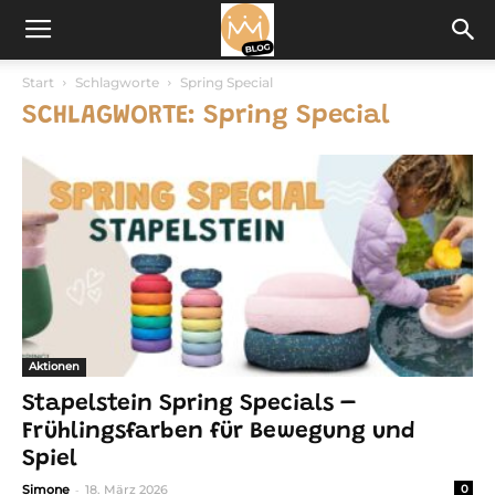
Start
Schlagworte
Spring Special
SCHLAGWORTE: Spring Special
Aktionen
Stapelstein Spring Specials –
Frühlingsfarben für Bewegung und
Spiel
-
Simone
18. März 2026
0