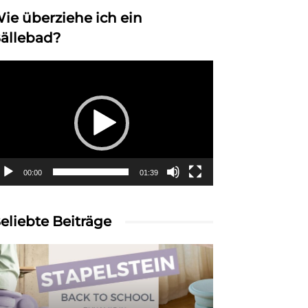
ie überziehe ich ein
ällebad?
deo-
ayer
00:00
01:39
eliebte Beiträge