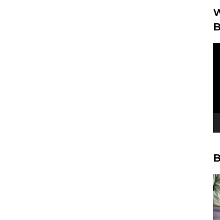
W
B
Vi
Pl
B