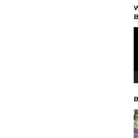
W
B
Vi
Pl
B