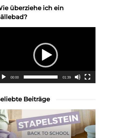
ie überziehe ich ein
ällebad?
deo-
ayer
00:00
01:39
eliebte Beiträge