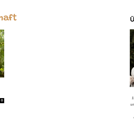
haft
Ü
H
0
un