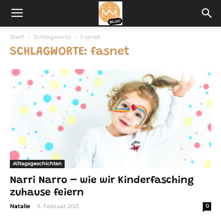
Start
Schlagworte
Fasnet
SCHLAGWORTE: fasnet
Alltagsgeschichten
Narri Narro – wie wir Kinderfasching
zuhause feiern
-
Natalie
9. Februar 2021
0