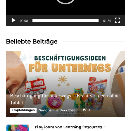
00:00
01:39
Beliebte Beiträge
Beschäftigung für unterwegs – Kreative Ideen ohne
Tablet
-
0
Empfehlungen
Simone
12. Juni 2026
Playfoam von Learning Resources –