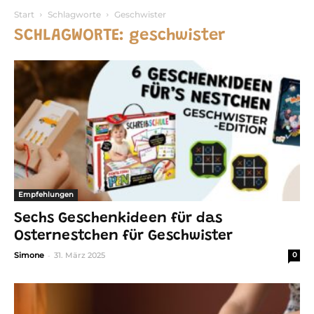
Start
Schlagworte
Geschwister
SCHLAGWORTE: geschwister
Empfehlungen
Sechs Geschenkideen für das
Osternestchen für Geschwister
-
Simone
31. März 2025
0