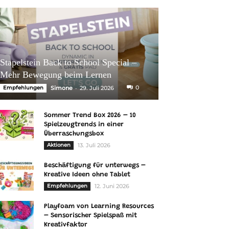
Stapelstein Back to School Special –
Mehr Bewegung beim Lernen
-
0
Empfehlungen
Simone
29. Juli 2026
Sommer Trend Box 2026 – 10
Spielzeugtrends in einer
Überraschungsbox
Aktionen
13. Juli 2026
Beschäftigung für unterwegs –
Kreative Ideen ohne Tablet
Empfehlungen
12. Juni 2026
Playfoam von Learning Resources
– Sensorischer Spielspaß mit
Kreativfaktor