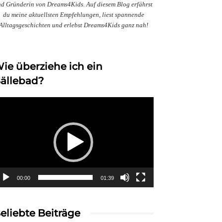
d Gründerin von Dreams4Kids. Auf diesem Blog erfährst
du meine aktuellsten Empfehlungen, liest spannende
Alltagsgeschichten und erlebst Dreams4Kids ganz nah!
ie überziehe ich ein
ällebad?
deo-
ayer
00:00
01:39
eliebte Beiträge