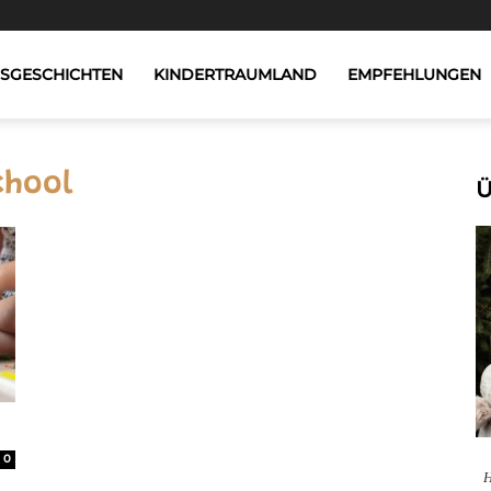
GSGESCHICHTEN
KINDERTRAUMLAND
EMPFEHLUNGEN
chool
Ü
0
H