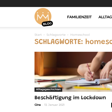
Dreams4Kids
FAMILIENZEIT
ALLTA
Start
Schlagworte
Homeschool
-
SCHLAGWORTE: homes
Blog
Alltagsgeschichten
Beschäftigung im Lockdown
-
Gina
13. Januar 2021