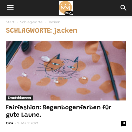
Start
Schlagworte
Jacken
SCHLAGWORTE: jacken
Empfehlungen
Fairfashion: Regenbogenfarben für
gute Laune.
-
Gina
9. März 2022
0