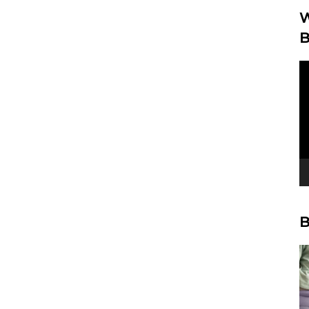
W
B
Vi
Pl
B