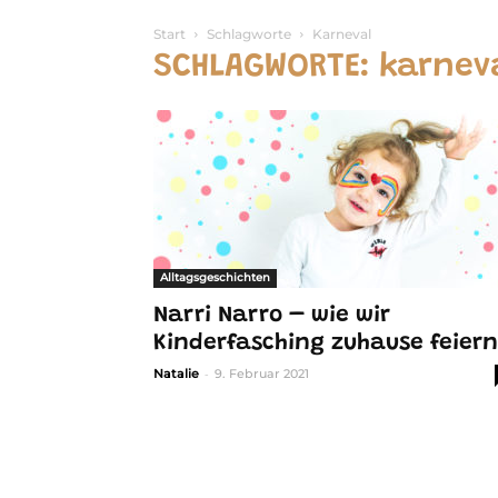
Start
Schlagworte
Karneval
SCHLAGWORTE: karnev
Alltagsgeschichten
Narri Narro – wie wir
Kinderfasching zuhause feiern
-
Natalie
9. Februar 2021