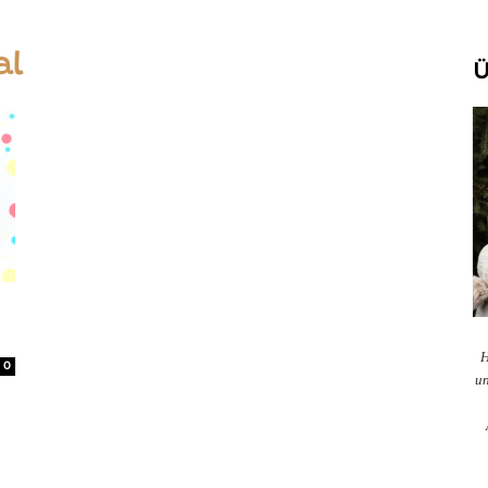
al
Ü
H
0
un