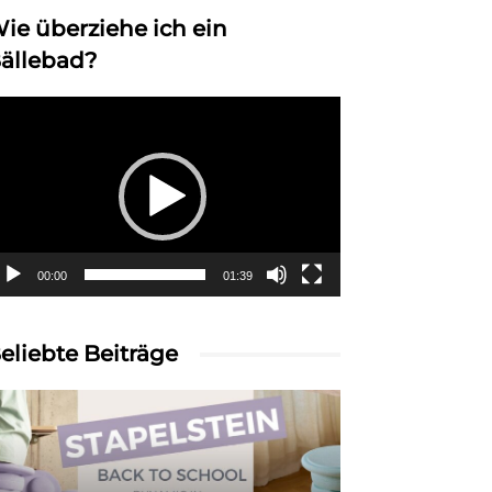
ie überziehe ich ein
ällebad?
deo-
ayer
00:00
01:39
eliebte Beiträge