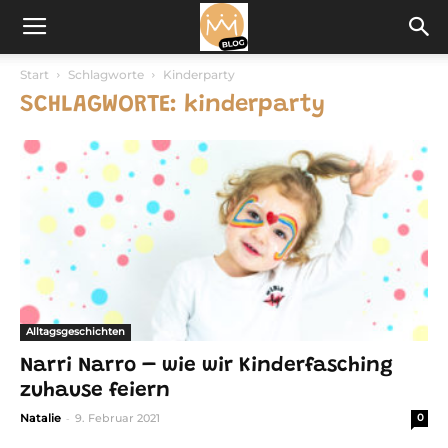
Start
Schlagworte
Kinderparty
SCHLAGWORTE: kinderparty
Alltagsgeschichten
Narri Narro – wie wir Kinderfasching
zuhause feiern
-
Natalie
9. Februar 2021
0