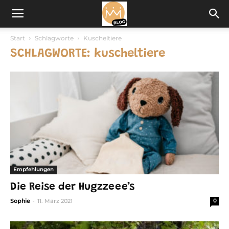
Start
Schlagworte
Kuscheltiere
SCHLAGWORTE: kuscheltiere
Empfehlungen
Die Reise der Hugzzeee’s
-
Sophie
11. März 2021
0