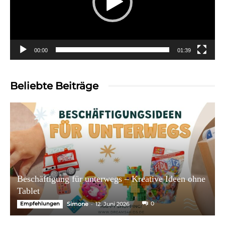
00:00
01:39
Beliebte Beiträge
Beschäftigung für unterwegs – Kreative Ideen ohne
Tablet
-
0
Empfehlungen
Simone
12. Juni 2026