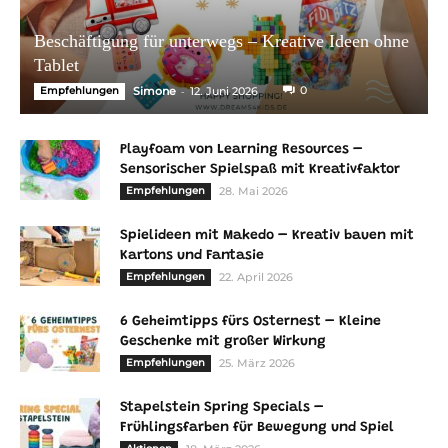
Beschäftigung für unterwegs – Kreative Ideen ohne
Tablet
-
0
Empfehlungen
Simone
12. Juni 2026
Playfoam von Learning Resources –
Sensorischer Spielspaß mit Kreativfaktor
Empfehlungen
28. Mai 2026
Spielideen mit Makedo – Kreativ bauen mit
Kartons und Fantasie
Empfehlungen
22. April 2026
6 Geheimtipps fürs Osternest – Kleine
Geschenke mit großer Wirkung
Empfehlungen
25. März 2026
Stapelstein Spring Specials –
Frühlingsfarben für Bewegung und Spiel