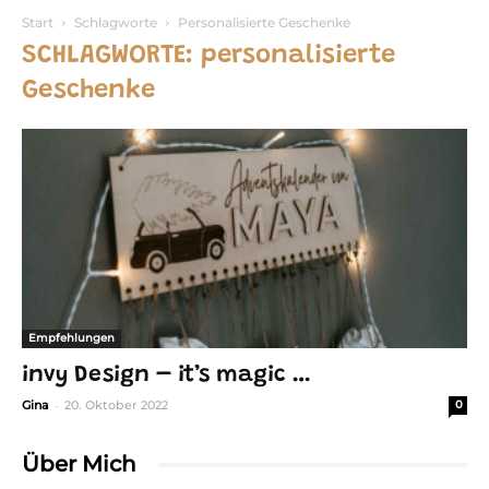
Start
Schlagworte
Personalisierte Geschenke
SCHLAGWORTE: personalisierte
Geschenke
Empfehlungen
invy Design – it’s magic …
-
Gina
20. Oktober 2022
0
Über Mich