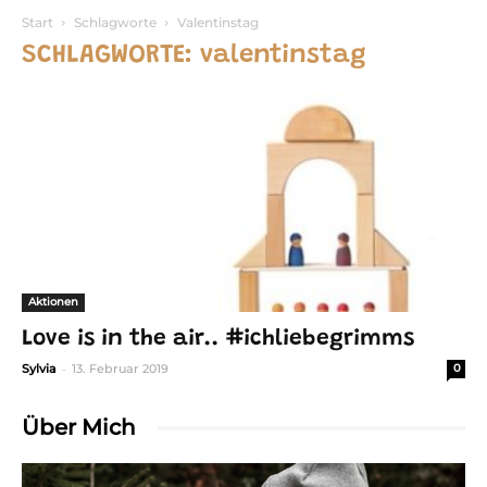
Start
Schlagworte
Valentinstag
SCHLAGWORTE: valentinstag
Aktionen
Love is in the air.. #ichliebegrimms
-
Sylvia
13. Februar 2019
0
Über Mich