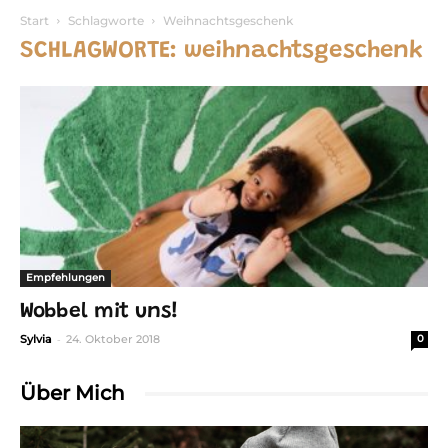
Start
Schlagworte
Weihnachtsgeschenk
SCHLAGWORTE: weihnachtsgeschenk
Empfehlungen
Wobbel mit uns!
-
Sylvia
24. Oktober 2018
0
Über Mich