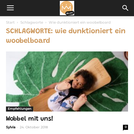
Start
Schlagworte
Wie dunktioniert ein woobelboard
SCHLAGWORTE: wie dunktioniert ein
woobelboard
Empfehlungen
Wobbel mit uns!
-
Sylvia
24. Oktober 2018
0