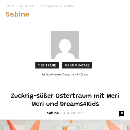
Start
Autoren
Beiträge von Sabine
Sabine
1 BEITRÄGE
0 KOMMENTARE
http://www.dreams4kids.de
Zuckrig-süßer Ostertraum mit Meri
Meri und Dreams4Kids
Sabine
-
8. April 2019
0