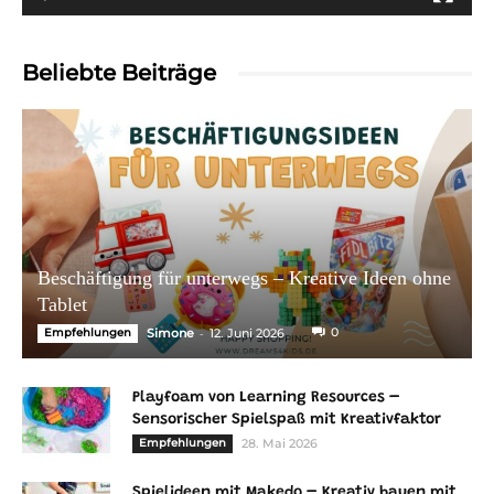
Beliebte Beiträge
Beschäftigung für unterwegs – Kreative Ideen ohne
Tablet
-
0
Empfehlungen
Simone
12. Juni 2026
Playfoam von Learning Resources –
Sensorischer Spielspaß mit Kreativfaktor
Empfehlungen
28. Mai 2026
Spielideen mit Makedo – Kreativ bauen mit