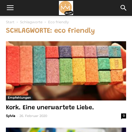
Start
Schlagworte
Eco friendly
SCHLAGWORTE: eco friendly
Empfehlungen
Kork. Eine unerwartete Liebe.
-
Sylvia
26. Februar 2020
0