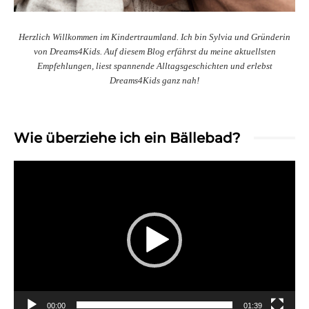
Herzlich Willkommen im Kindertraumland. Ich bin Sylvia und Gründerin
von Dreams4Kids. Auf diesem Blog erfährst du meine aktuellsten
Empfehlungen, liest spannende Alltagsgeschichten und erlebst
Dreams4Kids ganz nah!
Wie überziehe ich ein Bällebad?
Video-
Player
00:00
01:39